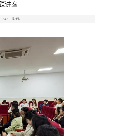
题讲座
：
237
摄影：
座。