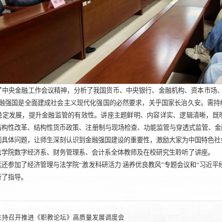
了中央金融工作会议精神，分析了我国货币、中央银行、金融机构、资本市场、
金融强国是全面建成社会主义现代化强国的必然要求，关乎国家长治久安。需持
稳定发展，提升金融监管的有效性。讲座主题鲜明、内容详实、逻辑清晰，既
结构性改革、结构性货币政策、注册制与现场检查、功能监管与穿透式监管、金
列具体问题，让师生深刻认识到金融强国建设的重要性，激励大家为中国特色社
法学院数字经济系、财务管理系、会计系全体教师及在校研究生聆听了讲座。
还参加了经济管理与法学院“激发科研活力 涵养优良教风”专题会议和“习近
行了指导。
主持召开推进《职教论坛》高质量发展调度会