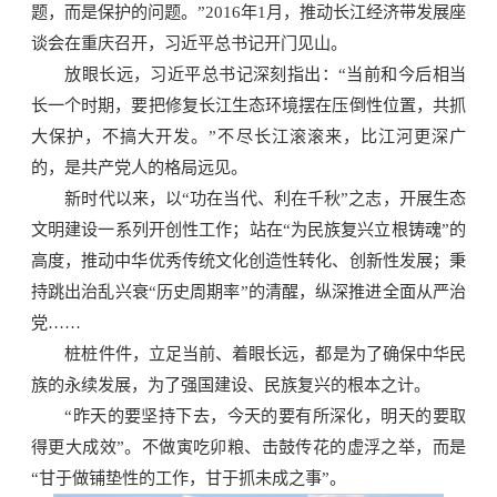
题，而是保护的问题。”2016年1月，推动长江经济带发展座
谈会在重庆召开，习近平总书记开门见山。
放眼长远，习近平总书记深刻指出：“当前和今后相当
长一个时期，要把修复长江生态环境摆在压倒性位置，共抓
大保护，不搞大开发。”不尽长江滚滚来，比江河更深广
的，是共产党人的格局远见。
新时代以来，以“功在当代、利在千秋”之志，开展生态
文明建设一系列开创性工作；站在“为民族复兴立根铸魂”的
高度，推动中华优秀传统文化创造性转化、创新性发展；秉
持跳出治乱兴衰“历史周期率”的清醒，纵深推进全面从严治
党……
桩桩件件，立足当前、着眼长远，都是为了确保中华民
族的永续发展，为了强国建设、民族复兴的根本之计。
“昨天的要坚持下去，今天的要有所深化，明天的要取
得更大成效”。不做寅吃卯粮、击鼓传花的虚浮之举，而是
“甘于做铺垫性的工作，甘于抓未成之事”。