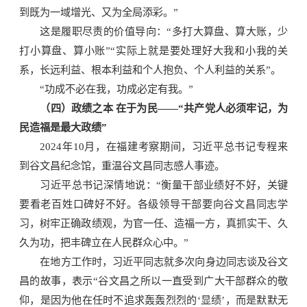
到既为一域增光、又为全局添彩。”
这是履职尽责的价值导向：“多打大算盘、算大账，少
打小算盘、算小账”“实际上就是要处理好大我和小我的关
系，长远利益、根本利益和个人抱负、个人利益的关系”。
“功成不必在我，功成必定有我。”
（四）政绩之本 在于为民——“共产党人必须牢记，为
民造福是最大政绩”
2024年10月，在福建考察期间，习近平总书记专程来
到谷文昌纪念馆，重温谷文昌同志感人事迹。
习近平总书记深情地说：“衡量干部业绩好不好，关键
要看老百姓口碑好不好。各级领导干部要向谷文昌同志学
习，树牢正确政绩观，为官一任、造福一方，真抓实干、久
久为功，把丰碑立在人民群众心中。”
在地方工作时，习近平同志就多次向身边同志谈及谷文
昌的故事，表示“谷文昌之所以一直受到广大干部群众的敬
仰，是因为他在任时不追求轰轰烈烈的‘显绩’，而是默默无