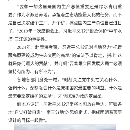
“要想一想这里是国内生产总值重要还是绿水青山重
要？作为水源涵养地，承担着生态功能最大化的任务，而不
是自己决定建个工厂、开个矿，搞点国内生产总值自己过日
子。”2019年一次座谈会上，习近平总书记谈及保护“中华水
塔”三江源的重要性。
2024年，赴青海考察，习近平总书记对当地努力“把青
藏高原建设成为生态文明的高地”的做法予以肯定，指出“这
就是你们最大的贡献”，并叮嘱“要着眼全国发展大局”“必须
坚持有所为、有所不为”。
各地各部门身处一域，“时刻关注党中央在关心什么、
强调什么，深刻领会什么是党和国家最重要的利益、什么是
最需要坚定维护的立场”，才能找准为政的定盘星。
到地方调研，习近平总书记常将地图放在手边，叮嘱各
地“自觉打破自家‘一亩三分地’的思维定式，抱成团朝着顶层
设计的目标一起做”。