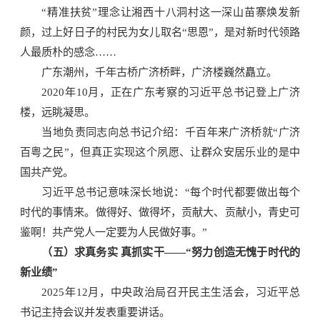
“精准扶贫”理念让湘西十八洞村这一深山苗寨焕发新
颜，过上好日子的村民为女儿取名“思恩”，是对新时代领路
人最质朴的感念……
广东潮州，千年古桥广济桥畔，广济楼巍然矗立。
2020年10月，正在广东考察的习近平总书记登上广济
楼，远眺凝思。
当地负责同志向总书记介绍：千百年来广济桥就“广济
百粤之民”，但真正实现这个夙愿、让群众安居乐业的是中
国共产党。
习近平总书记意味深长地说：“每个时代都要做出每个
时代的事情来。做得好、做得坏，贡献大、贡献小，青史可
鉴啊！共产党人一定要为人民做好事。”
（五）求真务实 真抓实干——“努力创造无愧于时代的
新业绩”
2025年12月，中央政治局召开民主生活会，习近平总
书记主持会议并发表重要讲话。