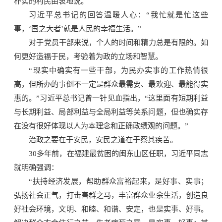
朴实的村民由衷地说。
习近平总书记的回答温暖人心：“我忙就是忙这些
事，‘国之大者’就是人民的幸福生活。”
对于党员干部来说，个人的时间和精力总是有限的。如
何更好造福于民，考验着为政的立场和智慧。
“现实中确实有一些干部，为民办实事的工作热情很
高，但所办的事倒不一定是群众最需要、最欢迎、最能得实
惠的。”习近平总书记曾一针见血指出，“这里面有短期利益
与长期利益、局部利益与全局利益等关系问题，但也确实存
在没有很好体现以人为本理念和正确政绩观的问题。”
治政之要在于安民，安民之道在于察其疾苦。
30多年前，在福建最贫困的闽东山区任职，习近平同志
就明确强调：
“扶持经济发展，帮助群众富裕起来，是好事、实事；
弘扬社会正气，打击害群之马，丰富群众业余生活，创造良
好社会环境，文明、和睦、和谐、安定，也是实事、好事。