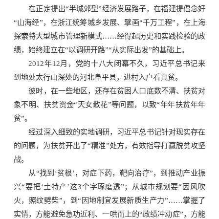
在正定提出“半城郊型”经济发展路子，在福建提倡念好
“山海经”，在浙江统筹城乡发展、擘画“千万工程”，在上海
探索特大型城市管理新模式……经得起历史和实践检验的政
绩，始终建立在“以调研开路”“从实际出发”的基础上。
2012年12月，党的十八大闭幕不久，习近平总书记来
到地处太行山深处的河北阜平县，进村入户看真贫。
彼时，在一些地区，还存在贫困人口底数不清、扶贫对
象不明、扶贫资金“天女散花”等问题，以致“年年扶贫年年
贫”。
经过深入细致的实地调研，习近平总书记针对现实存在
的问题，为扶贫开出了“精准”处方，有效指导打赢脱贫攻坚
战。
从“找到‘贫根’，对症下药，靶向治疗”，到推动产业振
兴“要把‘土特产’这3个字琢磨透”；从城市规划要“因风吹
火，照纹劈柴”，到“因地制宜发展新质生产力”……掌握了
实情，方能避免急功近利、一哄而上的“政绩冲动症”，方能