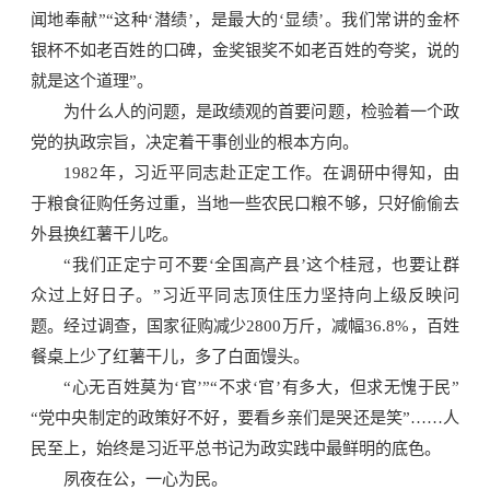
闻地奉献”“这种‘潜绩’，是最大的‘显绩’。我们常讲的金杯
银杯不如老百姓的口碑，金奖银奖不如老百姓的夸奖，说的
就是这个道理”。
为什么人的问题，是政绩观的首要问题，检验着一个政
党的执政宗旨，决定着干事创业的根本方向。
1982年，习近平同志赴正定工作。在调研中得知，由
于粮食征购任务过重，当地一些农民口粮不够，只好偷偷去
外县换红薯干儿吃。
“我们正定宁可不要‘全国高产县’这个桂冠，也要让群
众过上好日子。”习近平同志顶住压力坚持向上级反映问
题。经过调查，国家征购减少2800万斤，减幅36.8%，百姓
餐桌上少了红薯干儿，多了白面馒头。
“心无百姓莫为‘官’”“不求‘官’有多大，但求无愧于民”
“党中央制定的政策好不好，要看乡亲们是哭还是笑”……人
民至上，始终是习近平总书记为政实践中最鲜明的底色。
夙夜在公，一心为民。