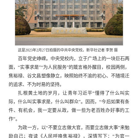
这是2023年2月27日拍摄的中共中央党校。新华社记者 李贺 摄
百年党史峥嵘。中央党校内，立于广场上的一块巨石两
面，“实事求是”“为人民服务”的箴言格外醒目，校园两侧，
焦裕禄、谷文昌塑像静立，映照始终不渝的初心、不随境迁
的追求、不为时易的坚持。
扎根黄土地的岁月，让青年习近平“懂得了什么叫实
际，什么叫实事求是，什么叫群众”。因而，“今后如果有条
件、有机会，我一定要从政，做一些为老百姓办好事的工
作”。
为政一方，以“不要立志做大官，而要立志做大事”来勉
励自己；夜读《人民呼唤焦裕禄》，深情写下：“为官一