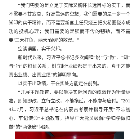
“我们需要的是立足于实际又胸怀长远目标的实干，而
不需要不甘寂寞、好高骛远的空想；我们需要的是一步一个
脚印的实干精神，而不需要新官上任只烧三把火希图侥幸成
功的投机心理；我们需要的是锲而不舍的韧劲，而不需
要‘三天打鱼，两天晒网’的散漫。”
空谈误国，实干兴邦。
新时代以来，习近平总书记多次阐释“说”与“做”、“知”
与“行”的辩证关系，树立起“业绩都是干出来的，真干才能
真出业绩、出真业绩”的鲜明导向。
以实干出政绩，干在实处方能走在前列。
“开展主题教育，要以解决实际问题的成效作为衡量标
准，即知即改、立行立改，不能拖延，不能虚与应付。”201
9年7月，习近平总书记在内蒙古考察并指导开展“不忘初
心、牢记使命”主题教育，指导广大党员破解“学归学做归
做”的“两张皮”问题。