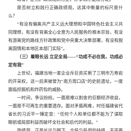
是否树立和践行正确政绩观，这其中衡量的标尺是什
么？
“有没有偏离共产主义远大理想和中国特色社会主义共
同理想，有没有背离全心全意为人民服务的根本宗旨，有没
有游离党的路线方针政策和党中央重大决策部署，有没有脱
离国情和本地区本部门实际”。
（三）着眼长远 立足全局——“功成不必在我，功成必
定有我”
上世纪，福建当地一家企业斥巨资买断了三明市万寿岩
的开采权，这一后来被誉为“南方周口店”的史前遗址，一度
面临挖掘机和炸药包的威胁。
一时间，争议纷纷。一面是难以割舍的巨额经济收益，
一面是不可再生的重要遗存。面对矛盾两难，时任福建省代
省长的习近平一锤定音：“任何个人和单位都不能为了谋取
眼前或局部利益而破坏全社会和后代的利益。”
政绩观，正是长远与眼下、全局与局部的抉择。天平两