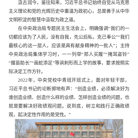
汲古润今，鉴往知来，习近平总书记始终自觉从马克思
主义理论和党的光辉历史中重温为政初心，总是善于从中华
文明积淀的智慧中汲取为政之道。
在中央政治局专题民主生活会上，明确强调“我们的一
切都应该为了人民，没有自我，先公后私，克己奉公”“我们
最核心的这一层人，应该是具有献身精神的一批人”；主持
中央政治局集体学习时，一一列举“郑人买履”“掩耳盗铃”
“揠苗助长”“画蛇添足”等讽刺形而上学的故事，要求按照实
际决定工作方针。
2022年，中央党校中青班开班式上，面对年轻干部，
习近平总书记的论断掷地有声：“创造业绩，必须解决好为
谁创造业绩、创造什么样的业绩、怎样创造业绩的问题，也
就是要解决好政绩观问题。说到底，树立和践行正确政绩
观，起决定性作用的是党性。”