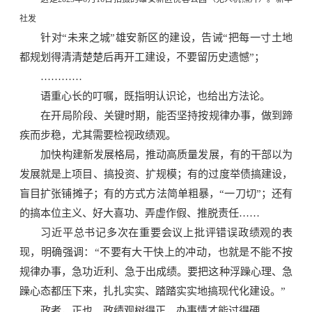
社发
针对“未来之城”雄安新区的建设，告诫“把每一寸土地
都规划得清清楚楚后再开工建设，不要留历史遗憾”；
…………
语重心长的叮嘱，既指明认识论，也给出方法论。
在开局阶段、关键时期，能否坚持按规律办事，做到蹄
疾而步稳，尤其需要检视政绩观。
加快构建新发展格局，推动高质量发展，有的干部以为
发展就是上项目、搞投资、扩规模；有的过度举债搞建设，
盲目扩张铺摊子；有的方式方法简单粗暴，“一刀切”；还有
的搞本位主义、好大喜功、弄虚作假、推脱责任……
习近平总书记多次在重要会议上批评错误政绩观的表
现，明确强调：“不要有大干快上的冲动，也就是不能不按
规律办事，急功近利、急于出成绩。要把这种浮躁心理、急
躁心态都压下来，扎扎实实、踏踏实实地搞现代化建设。”
政者，正也。政绩观树得正，办事情才能过得硬。