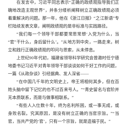
在发言中，习近平同志表示“正确的政绩观指导我们正
确地改造主观世界”，并条分缕析阐释树立正确政绩观必须
着重解决的问题。那一年，他在《浙江日报》“之江新语”专
栏陆续发表文章，阐明政绩观的是非标准与实践路径。
“我们每一个领导干部都要常思常想‘入党为什么，当
“官”干什么，身后留什么’。”从地方到中央，一路走来，树
立和践行正确政绩观的叩问与思索，从未停息。
上世纪90年代初，福建省领导科学研究会曾邀时任宁德
地委书记习近平对青年领导干部谈谈如何干好工作的问题，
一篇《从政杂谈》引经据典、发人深省——
“在中国几千年的文明史上，帝王将相何其多，但在百
姓头脑中留下记忆的也不过百来号人。”“青史留名与官阶并
无本质联系，而是与做事相联系。”
“有些人入仕数十年，终为名利所困，或一事无成，或
身败名裂。究其原因，是没有树立正确的当官宗旨。”“当
官，当共产党的‘官’，只有一个宗旨，就是造福于民。”