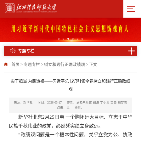
专题专栏
首页
>
专题专栏
>
树立和践行正确政绩观
>
正文
实干担当 为民造福——习近平总书记引领全党树立和践行正确政绩
观
来源：新华社
时间：2026-03-17
作者：记者朱基钗 胡浩 丁小溪 高蕾 胡梦雪
点击：
11
摄影：
新华社北京2月25日电 一个胸怀远大目标、立志于中华
民族千秋伟业的政党，必然凭实绩立身致远。
“政绩观问题是一个根本性问题，关乎立党为公、执政