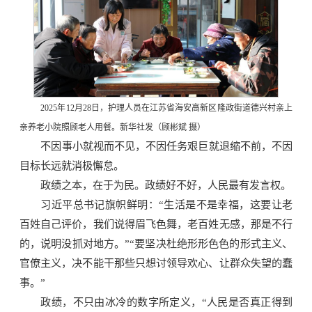
2025年12月28日，护理人员在江苏省海安高新区隆政街道德兴村亲上
亲养老小院照顾老人用餐。新华社发（顾彬斌 摄）
不因事小就视而不见，不因任务艰巨就退缩不前，不因
目标长远就消极懈怠。
政绩之本，在于为民。政绩好不好，人民最有发言权。
习近平总书记旗帜鲜明：“生活是不是幸福，这要让老
百姓自己评价，我们说得眉飞色舞，老百姓无感，那是不行
的，说明没抓对地方。”“要坚决杜绝形形色色的形式主义、
官僚主义，决不能干那些只想讨领导欢心、让群众失望的蠢
事。”
政绩，不只由冰冷的数字所定义，“人民是否真正得到