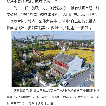
烧决不要赶时髦，勉强‘烧火’。”
为官一任、施政一方，如持卷应答，惟有认真审题、科
学破题，“坚持具体问题具体分析，‘入山问樵、入水问渔’，
一切以时间、地点、条件为转移”，才能“真正把情况摸清、
把问题找准、把对策提实”，做到“一把钥匙开一把锁”。
这是2025年11月18日在浙江省嘉兴市南湖区凤桥镇联丰村拍摄的村落
景区（无人机照片）。2003年浙江省启动“千村示范、万村整治”工程（简
称“千万工程”）。新华社记者 徐昱 摄