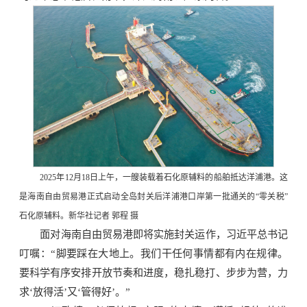
2025年12月18日上午，一艘装载着石化原辅料的船舶抵达洋浦港。这
是海南自由贸易港正式启动全岛封关后洋浦港口岸第一批通关的“零关税”
石化原辅料。新华社记者 郭程 摄
面对海南自由贸易港即将实施封关运作，习近平总书记
叮嘱：“脚要踩在大地上。我们干任何事情都有内在规律。
要科学有序安排开放节奏和进度，稳扎稳打、步步为营，力
求‘放得活’又‘管得好’。”