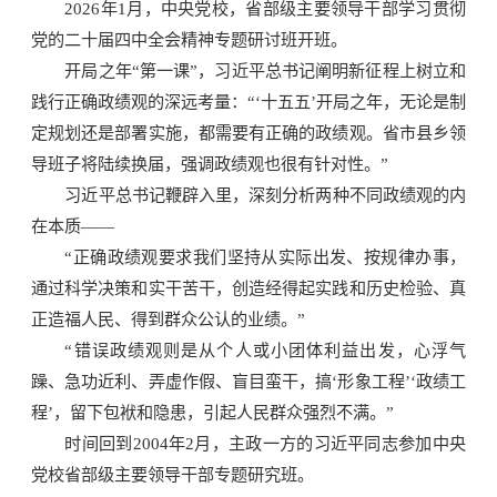
2026年1月，中央党校，省部级主要领导干部学习贯彻
党的二十届四中全会精神专题研讨班开班。
开局之年“第一课”，习近平总书记阐明新征程上树立和
践行正确政绩观的深远考量：“‘十五五’开局之年，无论是制
定规划还是部署实施，都需要有正确的政绩观。省市县乡领
导班子将陆续换届，强调政绩观也很有针对性。”
习近平总书记鞭辟入里，深刻分析两种不同政绩观的内
在本质——
“正确政绩观要求我们坚持从实际出发、按规律办事，
通过科学决策和实干苦干，创造经得起实践和历史检验、真
正造福人民、得到群众公认的业绩。”
“错误政绩观则是从个人或小团体利益出发，心浮气
躁、急功近利、弄虚作假、盲目蛮干，搞‘形象工程’‘政绩工
程’，留下包袱和隐患，引起人民群众强烈不满。”
时间回到2004年2月，主政一方的习近平同志参加中央
党校省部级主要领导干部专题研究班。