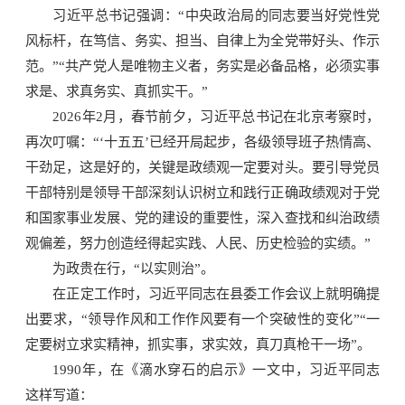
习近平总书记强调：“中央政治局的同志要当好党性党
风标杆，在笃信、务实、担当、自律上为全党带好头、作示
范。”“共产党人是唯物主义者，务实是必备品格，必须实事
求是、求真务实、真抓实干。”
2026年2月，春节前夕，习近平总书记在北京考察时，
再次叮嘱：“‘十五五’已经开局起步，各级领导班子热情高、
干劲足，这是好的，关键是政绩观一定要对头。要引导党员
干部特别是领导干部深刻认识树立和践行正确政绩观对于党
和国家事业发展、党的建设的重要性，深入查找和纠治政绩
观偏差，努力创造经得起实践、人民、历史检验的实绩。”
为政贵在行，“以实则治”。
在正定工作时，习近平同志在县委工作会议上就明确提
出要求，“领导作风和工作作风要有一个突破性的变化”“一
定要树立求实精神，抓实事，求实效，真刀真枪干一场”。
1990年，在《滴水穿石的启示》一文中，习近平同志
这样写道：