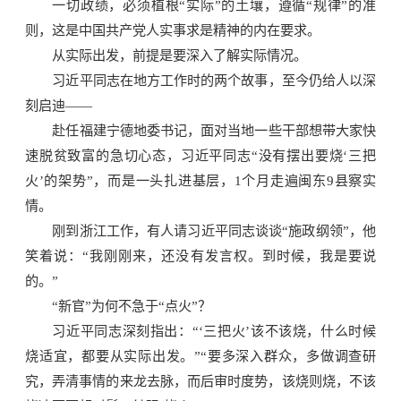
一切政绩，必须植根“实际”的土壤，遵循“规律”的准
则，这是中国共产党人实事求是精神的内在要求。
从实际出发，前提是要深入了解实际情况。
习近平同志在地方工作时的两个故事，至今仍给人以深
刻启迪——
赴任福建宁德地委书记，面对当地一些干部想带大家快
速脱贫致富的急切心态，习近平同志“没有摆出要烧‘三把
火’的架势”，而是一头扎进基层，1个月走遍闽东9县察实
情。
刚到浙江工作，有人请习近平同志谈谈“施政纲领”，他
笑着说：“我刚刚来，还没有发言权。到时候，我是要说
的。”
“新官”为何不急于“点火”？
习近平同志深刻指出：“‘三把火’该不该烧，什么时候
烧适宜，都要从实际出发。”“要多深入群众，多做调查研
究，弄清事情的来龙去脉，而后审时度势，该烧则烧，不该