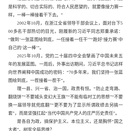
是科学的、切合实际的、符合人民愿望的，就要像接力赛一
样，一棒一棒接着干下去。”
2002年10月，在浙江全省领导干部会议上，面对台下5
00多名干部热切的目光，刚履新的习近平同志郑重承诺：
“做到‘一张蓝图绘到底，一任接着一任干’”“跑好‘接力赛’中
自己的‘这一棒’”。
2025年10月，党的二十届四中全会擘画了中国未来五
年的发展蓝图。一周后，外事出访期间，习近平总书记这样
向世界阐释中国成功的密码：“70多年来，我们坚持一张蓝
图绘到底，一茬接着一茬干”。
理一县、兴一省、治一国，政贵有恒。“防止走弯路、
翻烧饼”“不要城头变幻大王旗”“不能有临时工的思想”“不要
换一届领导就兜底翻”“更不要为了显示所谓政绩去另搞一
套”，而是坚强扛起“当代中国共产党人的庄严历史责任”。
是各自为政，搞保护主义、本位主义，还是胸怀“国之
大者”、树牢全局思维？