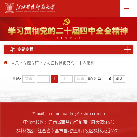
专题专栏
首页
>
专题专栏
>
学习宣传贯彻党的二十大精神
共0条
首页
上页
1
下页
尾页
0/0
到第
页
跳转
xuanchuanbu@jxstnu.edu.cn
E-mail：
红角洲校区：江西省南昌市红角洲学府大道589号
枫林校区：江西省南昌市昌北经济开发区枫林大道605号